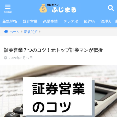
新規開拓
既存営業
恋愛事情
テレアポ
節約術
管理人 
ホーム
新規開拓
証券営業７つのコツ！元トップ証券マンが伝授
2019年11月19日