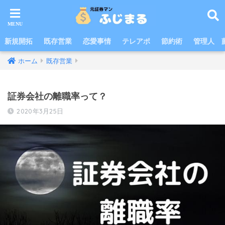
新規開拓
既存営業
恋愛事情
テレアポ
節約術
管理人 
ホーム
既存営業
証券会社の離職率って？
2020年3月25日